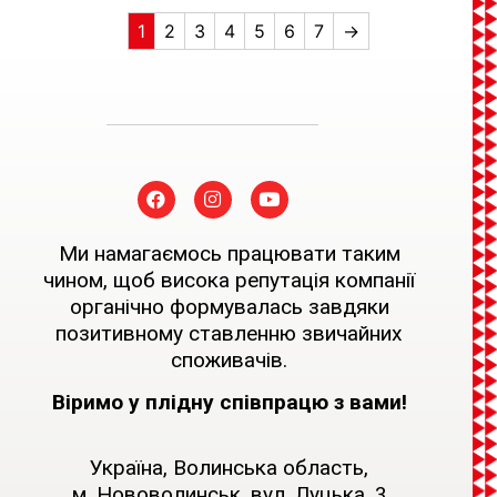
1
2
3
4
5
6
7
→
Ми намагаємось працювати таким
чином, щоб висока репутація компанії
органічно формувалась завдяки
позитивному ставленню звичайних
споживачів.
Віримо у плідну співпрацю з вами!
Україна, Волинська область,
м. Нововолинськ, вул. Луцька, 3