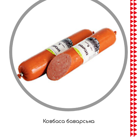
Ковбаса баварська