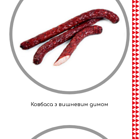
Ковбаса з вишневим димом