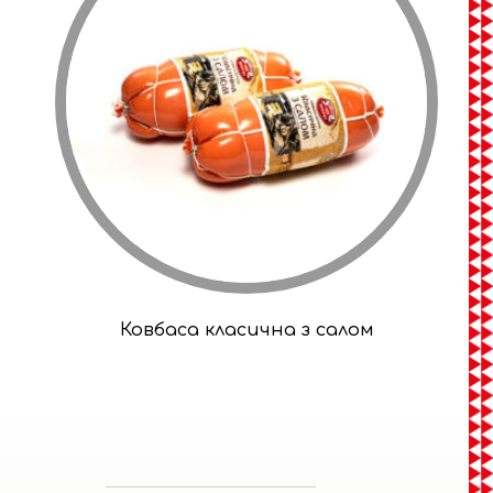
Ковбаса класична з салом