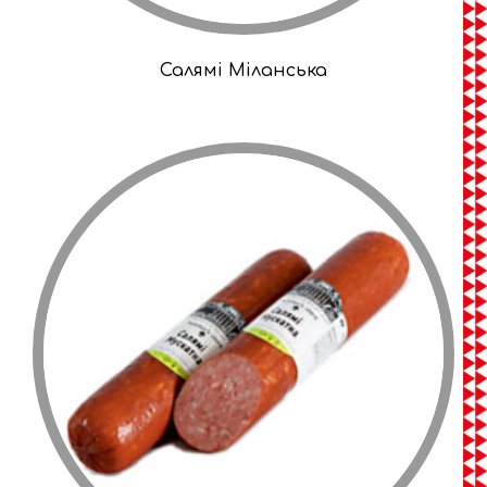
Салямі Міланська