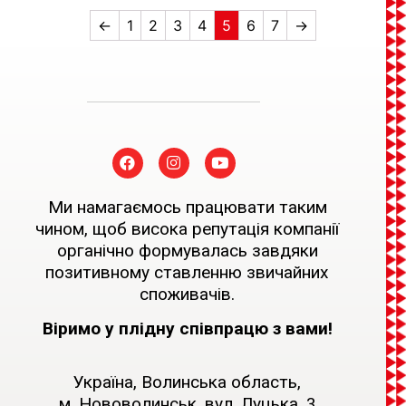
←
1
2
3
4
5
6
7
→
Ми намагаємось працювати таким
чином, щоб висока репутація компанії
органічно формувалась завдяки
позитивному ставленню звичайних
споживачів.
Віримо у плідну співпрацю з вами!
Україна, Волинська область,
м. Нововолинськ, вул. Луцька, 3