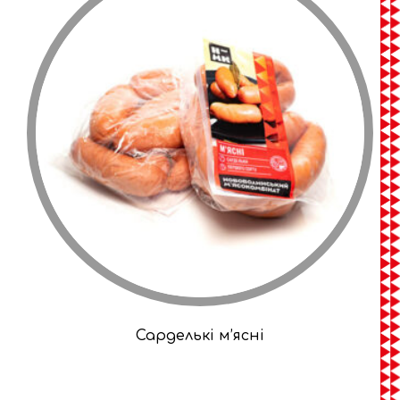
Сарделькі м’ясні