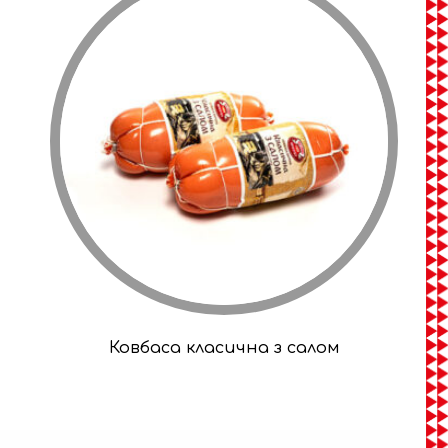
Ковбаса класична з салом