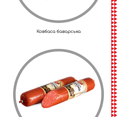
Ковбаса баварська