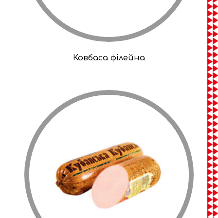
Ковбаса філейна