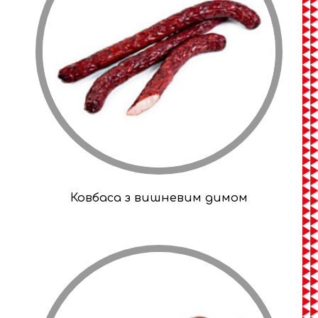
Ковбаса з вишневим димом